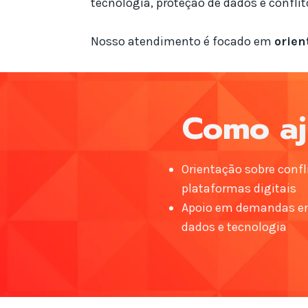
tecnologia, proteção de dados e conflit
Nosso atendimento é focado em
orien
Como aj
Orientação sobre conf
plataformas digitais
Apoio em demandas e
dados e tecnologia