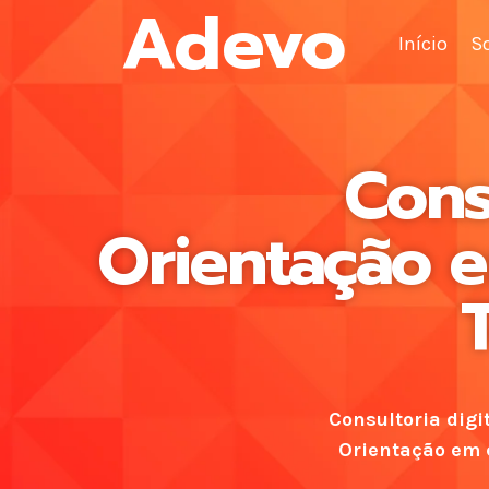
Adevo
Início
S
Cons
Orientação 
Consultoria digi
Orientação em c