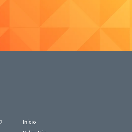
Início
27