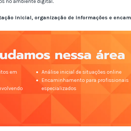
os no ambiente digital.
tação inicial, organização de informações e
encam
udamos nessa área
litos em
Análise inicial de situações online
Encaminhamento para profissionais
nvolvendo
especializados