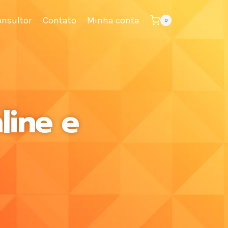
onsultor
Contato
Minha conta
0
ine e